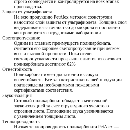
строго соблюдается и контролируется на всех этапах
производства.
Защита от ультрафиолета
На всю продукцию PetAlex методом соэкструзии
наносится слой защиты от ультрафиолета. Толщина слоя
выдерживается с точностью до микрона и постоянно
контролируется сотрудниками лаборатории.
Светопропускание
Одним из главных преимуществ поликарбоната,
считается его хорошее светопропускание при легком
весе и высокой прочности. Показатели
светопропускаемости прозрачных листов из сотового
поликарбоната достигают 82%.
Огнестойкость
Поликарбонат имеет достаточно высокую
огнестойкость. Все характеристики нашей продукции
подтверждены необходимыми пожарными
сертификатами соответствия.
Звукоизоляция
Сотовый поликарбонат обладает значительной
звукоизоляцией за счет структурного ячеистого
строения листа. Поглощение звука увеличивается
с увеличением толщины листа.
Теплопроводность
Низкая теплопроводность поликарбоната PetAlex —