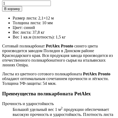
Размер листа
:
2,1×12 м
Толщина листа
:
10 мм
Цвет
:
синий
Вес листа
:
37,8 кг
Вес 1 кв.м (плотность)
:
1,5 кг
Сотовый поликарбонат
PetAlex Pronto
синего цвета
производится заводом Полидин в Динском районе
Краснодарского края. Вся продукция завода производится из
отечественного поликарбонатного сырья на итальянских
линиях Omipa.
Листы из цветного сотового поликарбоната
PetAlex Pronto
обладают оптимальным сочетанием прочности и лёгкости.
Толщина УФ-защиты: 54 мкм.
Преимущества поликарбоната PetAlex
Прочность и ударостойкость
2
Большой удельный вес 1 м
продукции обеспечивает
высокую прочность и ударостойкость. Плотность листа