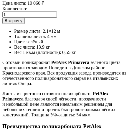
Цена листа:
10 060 ₽
Количество:
Размер листа
:
2,1×12 м
Толщина листа
:
4 мм
Цвет
:
зелёный
Вес листа
:
13,9 кг
Вес 1 кв.м (плотность)
:
0,55 кг
Сотовый поликарбонат
PetAlex Primavera
зелёного цвета
производится заводом Полидин в Динском районе
Краснодарского края. Вся продукция завода производится из
отечественного поликарбонатного сырья на итальянских
линиях Omipa.
Листы из цветного сотового поликарбоната
PetAlex
Primavera
благодаря своей лёгкости, прозрачности
и небольшой цене являются идеальным решением для
небольших теплиц и прочих быстровозводимых лёгких
конструкций. Толщина УФ-защиты: 54 мкм.
Преимущества поликарбоната PetAlex