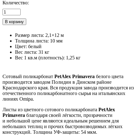
Количество:
Размер листа
:
2,1×12 м
Толщина листа
:
10 мм
Цвет
:
белый
Вес листа
:
31 кг
Вес 1 кв.м (плотность)
:
1,25 кг
Сотовый поликарбонат
PetAlex Primavera
белого цвета
производится заводом Полидин в Динском районе
Краснодарского края. Вся продукция завода производится из
отечественного поликарбонатного сырья на итальянских
линиях Omipa.
Листы из цветного сотового поликарбоната
PetAlex
Primavera
благодаря своей лёгкости, прозрачности
и небольшой цене являются идеальным решением для
небольших теплиц и прочих быстровозводимых лёгких
конструкций. Толщина УФ-защиты: 54 мкм.