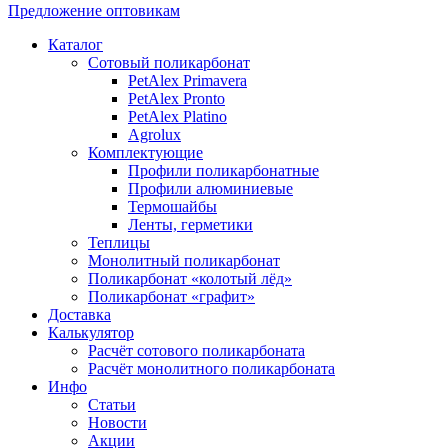
Предложение оптовикам
Каталог
Сотовый поликарбонат
PetAlex Primavera
PetAlex Pronto
PetAlex Platino
Agrolux
Комплектующие
Профили поликарбонатные
Профили алюминиевые
Термошайбы
Ленты, герметики
Теплицы
Монолитный поликарбонат
Поликарбонат «колотый лёд»
Поликарбонат «графит»
Доставка
Калькулятор
Расчёт сотового поликарбоната
Расчёт монолитного поликарбоната
Инфо
Статьи
Новости
Акции