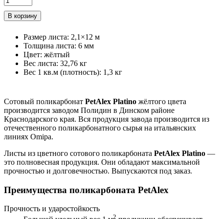
Размер листа
:
2,1×12 м
Толщина листа
:
6 мм
Цвет
:
жёлтый
Вес листа
:
32,76 кг
Вес 1 кв.м (плотность)
:
1,3 кг
Сотовый поликарбонат
PetAlex Platino
жёлтого цвета
производится заводом Полидин в Динском районе
Краснодарского края. Вся продукция завода производится из
отечественного поликарбонатного сырья на итальянских
линиях Omipa.
Листы из цветного сотового поликарбоната
PetAlex Platino
—
это полновесная продукция. Они обладают максимальной
прочностью и долговечностью. Выпускаются под заказ.
Преимущества поликарбоната PetAlex
Прочность и ударостойкость
2