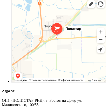
Оргстекло, поликарбонат в Ростовской области
Светопрозрачные конструкции в Ростовской области
Адреса:
ОП1 «ПОЛИСТАР-РНД»: г. Ростов-на-Дону, ул.
Малиновского, 100/55