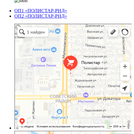
ОП1 «ПОЛИСТАР-РНД»
ОП2 «ПОЛИСТАР-РНД»
Полистар
Оргстекло, поликарбонат в Ростове‑на‑Дону
Светопрозрачные конструкции в Ростове‑на‑Дону
Полистар