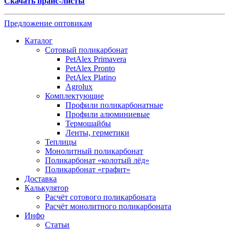
Скачать прайс-листы
Предложение оптовикам
Каталог
Сотовый поликарбонат
PetAlex Primavera
PetAlex Pronto
PetAlex Platino
Agrolux
Комплектующие
Профили поликарбонатные
Профили алюминиевые
Термошайбы
Ленты, герметики
Теплицы
Монолитный поликарбонат
Поликарбонат «колотый лёд»
Поликарбонат «графит»
Доставка
Калькулятор
Расчёт сотового поликарбоната
Расчёт монолитного поликарбоната
Инфо
Статьи