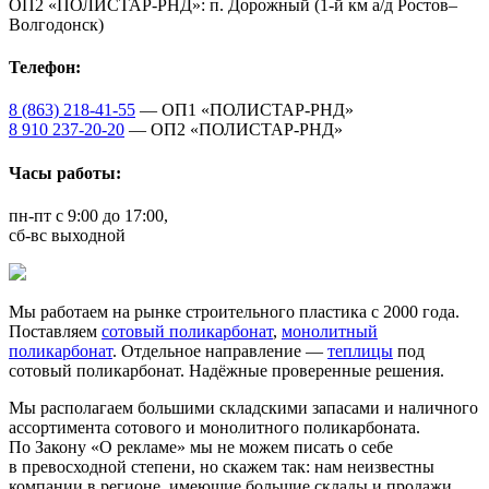
ОП2 «ПОЛИСТАР-РНД»: п. Дорожный (1-й км а/д Ростов–
Волгодонск)
Телефон:
8 (863) 218-41-55
— ОП1 «ПОЛИСТАР-РНД»
8 910 237-20-20
— ОП2 «ПОЛИСТАР-РНД»
Часы работы:
пн-пт с 9:00 до 17:00,
сб-вс выходной
Мы работаем на рынке строительного пластика с 2000 года.
Поставляем
сотовый поликарбонат
,
монолитный
поликарбонат
. Отдельное направление —
теплицы
под
сотовый поликарбонат. Надёжные проверенные решения.
Мы располагаем большими складскими запасами и наличного
ассортимента сотового и монолитного поликарбоната.
По Закону «О рекламе» мы не можем писать о себе
в превосходной степени, но скажем так: нам неизвестны
компании в регионе, имеющие большие склады и продажи,