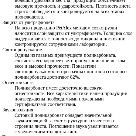
Большой удельный вес 1 м
продукции обеспечивает
высокую прочность и ударостойкость. Плотность листа
строго соблюдается и контролируется на всех этапах
производства.
Защита от ультрафиолета
На всю продукцию PetAlex методом соэкструзии
наносится слой защиты от ультрафиолета. Толщина слоя
выдерживается с точностью до микрона и постоянно
контролируется сотрудниками лаборатории.
Светопропускание
Одним из главных преимуществ поликарбоната,
считается его хорошее светопропускание при легком
весе и высокой прочности. Показатели
светопропускаемости прозрачных листов из сотового
поликарбоната достигают 82%.
Огнестойкость
Поликарбонат имеет достаточно высокую
огнестойкость. Все характеристики нашей продукции
подтверждены необходимыми пожарными
сертификатами соответствия.
Звукоизоляция
Сотовый поликарбонат обладает значительной
звукоизоляцией за счет структурного ячеистого
строения листа. Поглощение звука увеличивается
с увеличением толщины листа.