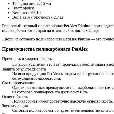
Толщина листа
:
16 мм
Цвет
:
бронза
Вес листа
:
68,1 кг
Вес 1 кв.м (плотность)
:
2,7 кг
Бронзовый сотовый поликарбонат
PetAlex Platino
производится
поликарбонатного сырья на итальянских линиях Omipa.
Листы из сотового поликарбоната
PetAlex Platino
— это полнов
Преимущества поликарбоната PetAlex
Прочность и ударостойкость
2
Большой удельный вес 1 м
продукции обеспечивает высок
Защита от ультрафиолета
На всю продукцию PetAlex методом соэкструзии наноситс
сотрудниками лаборатории.
Светопропускание
Одним из главных преимуществ поликарбоната, считается
из сотового поликарбоната достигают 82%.
Огнестойкость
Поликарбонат имеет достаточно высокую огнестойкость
Звукоизоляция
Сотовый поликарбонат обладает значительной звукоизоля