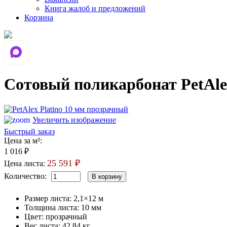
Книга жалоб и предложений
Корзина
Сотовый поликарбонат PetAle
Увеличить изображение
Быстрый заказ
Цена за м²:
1 016 ₽
25 591 ₽
Цена листа:
Количество:
Размер листа
:
2,1×12 м
Толщина листа
:
10 мм
Цвет
:
прозрачный
Вес листа
:
42,84 кг