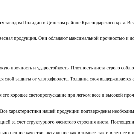
я заводом Полидин в Динском районе Краснодарского края. Вся
есная продукция. Они обладают максимальной прочностью и до
ую прочность и ударостойкость. Плотность листа строго соблюд
я слой защиты от ультрафиолета. Толщина слоя выдерживается 
 его хорошее светопропускание при легком весе и высокой про
. Все характеристики нашей продукции подтверждены необходи
цией за счет структурного ячеистого строения листа. Поглощени
но ценное качество, актуальное как в зимнее, так и в летнее в