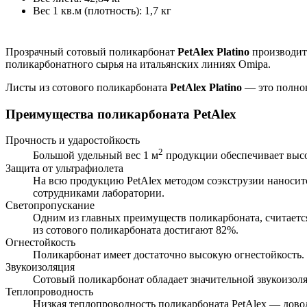
Вес 1 кв.м (плотность)
:
1,7 кг
Прозрачный сотовый поликарбонат
PetAlex Platino
производитс
поликарбонатного сырья на итальянских линиях Omipa.
Листы из сотового поликарбоната
PetAlex Platino
— это полнов
Преимущества поликарбоната PetAlex
Прочность и ударостойкость
2
Большой удельный вес 1 м
продукции обеспечивает высок
Защита от ультрафиолета
На всю продукцию PetAlex методом соэкструзии наноситс
сотрудниками лаборатории.
Светопропускание
Одним из главных преимуществ поликарбоната, считается
из сотового поликарбоната достигают 82%.
Огнестойкость
Поликарбонат имеет достаточно высокую огнестойкость
Звукоизоляция
Сотовый поликарбонат обладает значительной звукоизоля
Теплопроводность
Низкая теплопроводность поликарбоната PetAlex — доволь