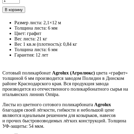
Размер листа
:
2,1×12 м
Толщина листа
:
6 мм
Цвет
:
графит
Вес листа
:
21 кг
Вес 1 кв.м (плотность)
:
0,84 кг
Толщина листа
:
6 мм
Гарантия
:
12 лет
Сотовый поликарбонат
Agrolux (Агролюкс)
цвета «графит»
толщиной 6 мм производится заводом Полидин в Динском
районе Краснодарского края. Вся продукция завода
производится из отечественного поликарбонатного сырья на
итальянских линиях Omipa.
Листы из цветного сотового поликарбоната
Agrolux
благодаря своей лёгкости, гибкости и небольшой цене
являются идеальным решением для козырьков, навесов
и прочих быстровозводимых лёгких конструкций. Толщина
УФ-защиты: 54 мкм.