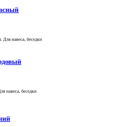
расный
. Для навеса, беседки
ордовый
ля навеса, беседки
ний