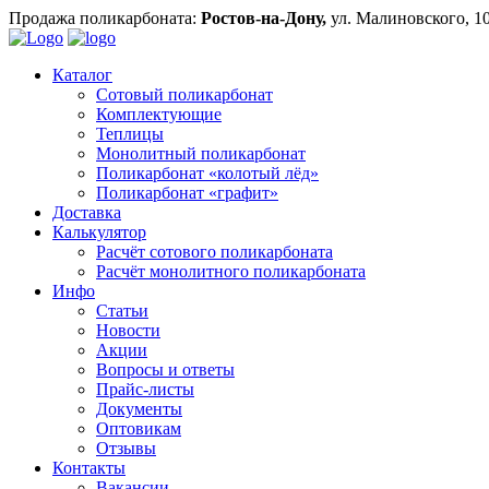
Продажа поликарбоната:
Ростов-на-Дону,
ул. Малиновского, 1
Каталог
Сотовый поликарбонат
Комплектующие
Теплицы
Монолитный поликарбонат
Поликарбонат «колотый лёд»
Поликарбонат «графит»
Доставка
Калькулятор
Расчёт сотового поликарбоната
Расчёт монолитного поликарбоната
Инфо
Статьи
Новости
Акции
Вопросы и ответы
Прайс-листы
Документы
Оптовикам
Отзывы
Контакты
Вакансии