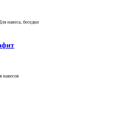
ля навеса, беседки
афит
я навесов