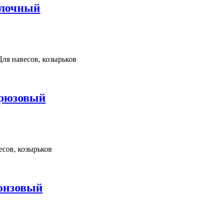
олочный
Для навесов, козырьков
ирюзовый
есов, козырьков
ронзовый