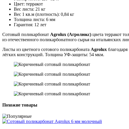
Цвет
:
терракот
Вес листа
:
21 кг
Вес 1 кв.м (плотность)
:
0,84 кг
Толщина листа
:
6 мм
Гарантия
:
12 лет
Сотовый поликарбонат
Agrolux (Агролюкс)
цвета терракот то
из отечественного поликарбонатного сырья на итальянских ли
Листы из цветного сотового поликарбоната
Agrolux
благодаря 
лёгких конструкций. Толщина УФ-защиты: 54 мкм.
Похожие товары