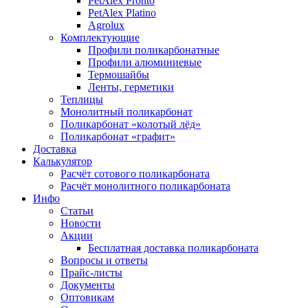
PetAlex Pronto
PetAlex Platino
Agrolux
Комплектующие
Профили поликарбонатные
Профили алюминиевые
Термошайбы
Ленты, герметики
Теплицы
Монолитный поликарбонат
Поликарбонат «колотый лёд»
Поликарбонат «графит»
Доставка
Калькулятор
Расчёт сотового поликарбоната
Расчёт монолитного поликарбоната
Инфо
Статьи
Новости
Акции
Бесплатная доставка поликарбоната
Вопросы и ответы
Прайс-листы
Документы
Оптовикам