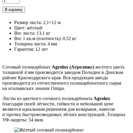
Размер листа
:
2,1×12 м
Цвет
:
жёлтый
Вес листа
:
13,1 кг
Вес 1 кв.м (плотность)
:
0,52 кг
Толщина листа
:
4 мм
Гарантия
:
12 лет
Сотовый поликарбонат
Agrolux (Агролюкс)
желтого цвета
толщиной 4 мм производится заводом Полидин в Динском
районе Краснодарского края. Вся продукция завода
производится из отечественного поликарбонатного сырья
на итальянских линиях Omipa.
Листы из цветного сотового поликарбоната
Agrolux
благодаря своей лёгкости, гибкости и небольшой цене
являются идеальным решением для козырьков, навесов
и прочих быстровозводимых лёгких конструкций. Толщина
УФ-защиты: 54 мкм.