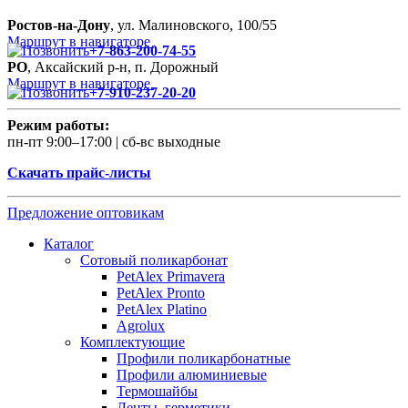
Ростов-на-Дону
, ул. Малиновского, 100/55
Маршрут в навигаторе
+7-863-200-74-55
РО
, Аксайский р-н, п. Дорожный
Маршрут в навигаторе
+7-910-237-20-20
Режим работы:
пн-пт 9:00–17:00 | сб-вс выходные
Скачать прайс-листы
Предложение оптовикам
Каталог
Сотовый поликарбонат
PetAlex Primavera
PetAlex Pronto
PetAlex Platino
Agrolux
Комплектующие
Профили поликарбонатные
Профили алюминиевые
Термошайбы
Ленты, герметики