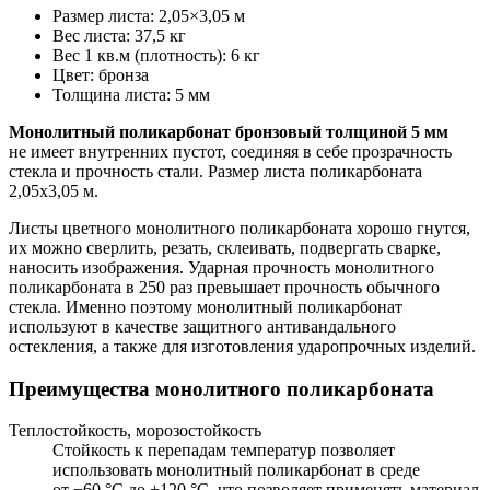
Размер листа
:
2,05×3,05 м
Вес листа
:
37,5 кг
Вес 1 кв.м (плотность)
:
6 кг
Цвет
:
бронза
Толщина листа
:
5 мм
Монолитный поликарбонат бронзовый толщиной 5 мм
не имеет внутренних пустот, соединяя в себе прозрачность
стекла и прочность стали. Размер листа поликарбоната
2,05х3,05 м.
Листы цветного монолитного поликарбоната хорошо гнутся,
их можно сверлить, резать, склеивать, подвергать сварке,
наносить изображения. Ударная прочность монолитного
поликарбоната в 250 раз превышает прочность обычного
стекла. Именно поэтому монолитный поликарбонат
используют в качестве защитного антивандального
остекления, а также для изготовления ударопрочных изделий.
Преимущества монолитного поликарбоната
Теплостойкость, морозостойкость
Стойкость к перепадам температур позволяет
использовать монолитный поликарбонат в среде
от −60 °С до +120 °С, что позволяет применять материал