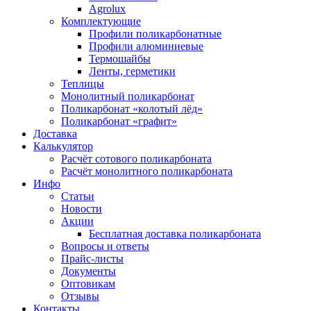
Agrolux
Комплектующие
Профили поликарбонатные
Профили алюминиевые
Термошайбы
Ленты, герметики
Теплицы
Монолитный поликарбонат
Поликарбонат «колотый лёд»
Поликарбонат «графит»
Доставка
Калькулятор
Расчёт сотового поликарбоната
Расчёт монолитного поликарбоната
Инфо
Статьи
Новости
Акции
Бесплатная доставка поликарбоната
Вопросы и ответы
Прайс-листы
Документы
Оптовикам
Отзывы
Контакты