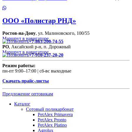
ООО
«Полистар РНД»
Ростов-на-Дону
, ул. Малиновского, 100/55
Маршрут в навигаторе
+7-863-200-74-55
РО
, Аксайский р-н, п. Дорожный
Маршрут в навигаторе
+7-910-237-20-20
Режим работы:
пн-пт 9:00–17:00 | сб-вс выходные
Скачать прайс-листы
Предложение оптовикам
Каталог
Сотовый поликарбонат
PetAlex Primavera
PetAlex Pronto
PetAlex Platino
Agrolux