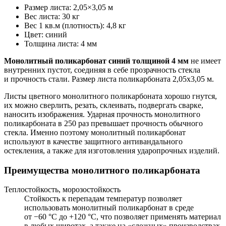
Размер листа
:
2,05×3,05 м
Вес листа
:
30 кг
Вес 1 кв.м (плотность)
:
4,8 кг
Цвет
:
синий
Толщина листа
:
4 мм
Монолитный поликарбонат синий толщиной 4 мм
не имеет
внутренних пустот, соединяя в себе прозрачность стекла
и прочность стали. Размер листа поликарбоната 2,05х3,05 м.
Листы цветного монолитного поликарбоната хорошо гнутся,
их можно сверлить, резать, склеивать, подвергать сварке,
наносить изображения. Ударная прочность монолитного
поликарбоната в 250 раз превышает прочность обычного
стекла. Именно поэтому монолитный поликарбонат
используют в качестве защитного антивандального
остекления, а также для изготовления ударопрочных изделий.
Преимущества монолитного поликарбоната
Теплостойкость, морозостойкость
Стойкость к перепадам температур позволяет
использовать монолитный поликарбонат в среде
от −60 °С до +120 °С, что позволяет применять материал
в любых широтах, а также на «сложных» производствах,