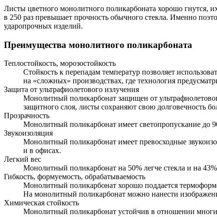
Листы цветного монолитного поликарбоната хорошо гнутся, их 
в 250 раз превышает прочность обычного стекла. Именно поэт
ударопрочных изделий.
Преимущества монолитного поликарбоната
Теплостойкость, морозостойкость
Стойкость к перепадам температур позволяет использоват
на «сложных» производствах, где технология предусматр
Защита от ультрафиолетового излучения
Монолитный поликарбонат защищен от ультрафиолетового
защитного слоя, листы сохраняют свою долговечность бол
Прозрачность
Монолитный поликарбонат имеет светопропускание до 9
Звукоизоляция
Монолитный поликарбонат имеет превосходные звукоизо
и в офисах.
Легкий вес
Монолитный поликарбонат на 50% легче стекла и на 43%
Гибкость, формуемость, обрабатываемость
Монолитный поликарбонат хорошо поддается термоформовк
На монолитный поликарбонат можно нанести изображени
Химическая стойкость
Монолитный поликарбонат устойчив в отношении многи