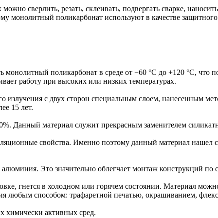
можно сверлить, резать, склеивать, подвергать сварке, наноси
ому монолитный поликарбонат используют в качестве защитного 
ь монолитный поликарбонат в среде от −60 °С до +120 °С, что 
ивает работу при высоких или низких температурах.
 излучения с двух сторон специальным слоем, нанесенным мето
ее 15 лет.
0%. Данный материал служит прекрасным заменителем силикатн
ляционные свойства. Именно поэтому данный материал нашел с
 алюминия. Это значительно облегчает монтаж конструкций по 
е, гнется в холодном или горячем состоянии. Материал можно св
я любым способом: трафаретной печатью, окрашиванием, флекс
х химически активных сред.