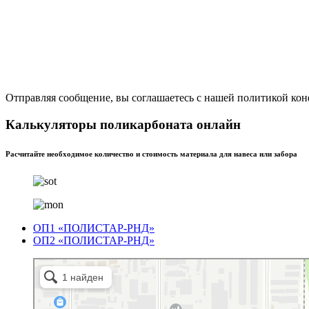
Отправляя сообщение, вы соглашаетесь с нашей политикой ко
Калькуляторы поликарбоната онлайн
Расчитайте необходимое количество и стоимость материала для навеса или забора
ОП1 «ПОЛИСТАР-РНД»
ОП2 «ПОЛИСТАР-РНД»
Полистар
Оргстекло, поликарбонат в Ростове‑на‑Дону
Светопрозрачные конструкции в Ростове‑на‑Дону