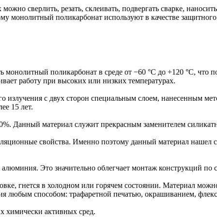
можно сверлить, резать, склеивать, подвергать сварке, наноси
ому монолитный поликарбонат используют в качестве защитного 
ь монолитный поликарбонат в среде от −60 °С до +120 °С, что 
ивает работу при высоких или низких температурах.
 излучения с двух сторон специальным слоем, нанесенным мето
ее 15 лет.
0%. Данный материал служит прекрасным заменителем силикатн
ляционные свойства. Именно поэтому данный материал нашел с
 алюминия. Это значительно облегчает монтаж конструкций по 
е, гнется в холодном или горячем состоянии. Материал можно св
я любым способом: трафаретной печатью, окрашиванием, флекс
х химически активных сред.