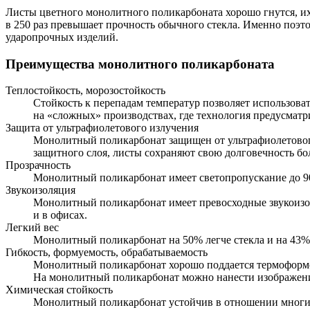
Листы цветного монолитного поликарбоната хорошо гнутся, их 
в 250 раз превышает прочность обычного стекла. Именно поэт
ударопрочных изделий.
Преимущества монолитного поликарбоната
Теплостойкость, морозостойкость
Стойкость к перепадам температур позволяет использоват
на «сложных» производствах, где технология предусматр
Защита от ультрафиолетового излучения
Монолитный поликарбонат защищен от ультрафиолетового
защитного слоя, листы сохраняют свою долговечность бол
Прозрачность
Монолитный поликарбонат имеет светопропускание до 9
Звукоизоляция
Монолитный поликарбонат имеет превосходные звукоизо
и в офисах.
Легкий вес
Монолитный поликарбонат на 50% легче стекла и на 43%
Гибкость, формуемость, обрабатываемость
Монолитный поликарбонат хорошо поддается термоформовк
На монолитный поликарбонат можно нанести изображени
Химическая стойкость
Монолитный поликарбонат устойчив в отношении многи