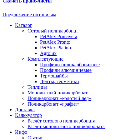
Скачать прайс-листы
Предложение оптовикам
Каталог
Сотовый поликарбонат
PetAlex Primavera
PetAlex Pronto
PetAlex Platino
Agrolux
Комплектующие
Профили поликарбонатные
Профили алюминиевые
Термошайбы
Ленты, герметики
Теплицы
Монолитный поликарбонат
Поликарбонат «колотый лёд»
Поликарбонат «графит»
Доставка
Калькулятор
Расчёт сотового поликарбоната
Расчёт монолитного поликарбоната
Инфо
Статьи