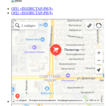
ОП1 «ПОЛИСТАР-РНД»
ОП2 «ПОЛИСТАР-РНД»
Полистар
Оргстекло, поликарбонат в Ростове‑на‑Дону
Светопрозрачные конструкции в Ростове‑на‑Дону
Полистар