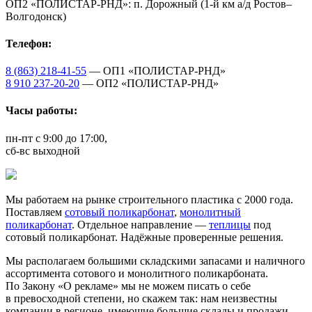
ОП2 «ПОЛИСТАР-РНД»: п. Дорожный (1-й км а/д Ростов–
Волгодонск)
Телефон:
8 (863) 218-41-55
— ОП1 «ПОЛИСТАР-РНД»
8 910 237-20-20
— ОП2 «ПОЛИСТАР-РНД»
Часы работы:
пн-пт с 9:00 до 17:00,
сб-вс выходной
Мы работаем на рынке строительного пластика с 2000 года.
Поставляем
сотовый поликарбонат
,
монолитный
поликарбонат
. Отдельное направление —
теплицы
под
сотовый поликарбонат. Надёжные проверенные решения.
Мы располагаем большими складскими запасами и наличного
ассортимента сотового и монолитного поликарбоната.
По Закону «О рекламе» мы не можем писать о себе
в превосходной степени, но скажем так: нам неизвестны
компании в регионе, имеющие большие склады и продажи,