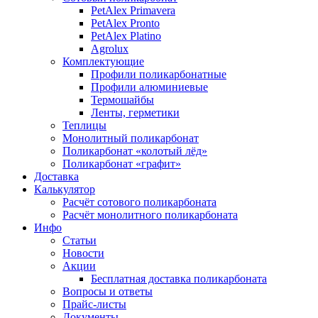
PetAlex Primavera
PetAlex Pronto
PetAlex Platino
Agrolux
Комплектующие
Профили поликарбонатные
Профили алюминиевые
Термошайбы
Ленты, герметики
Теплицы
Монолитный поликарбонат
Поликарбонат «колотый лёд»
Поликарбонат «графит»
Доставка
Калькулятор
Расчёт сотового поликарбоната
Расчёт монолитного поликарбоната
Инфо
Статьи
Новости
Акции
Бесплатная доставка поликарбоната
Вопросы и ответы
Прайс-листы
Документы