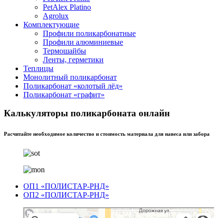
PetAlex Platino
Agrolux
Комплектующие
Профили поликарбонатные
Профили алюминиевые
Термошайбы
Ленты, герметики
Теплицы
Монолитный поликарбонат
Поликарбонат «колотый лёд»
Поликарбонат «графит»
Калькуляторы поликарбоната онлайн
Расчитайте необходимое количество и стоимость материала для навеса или забора
ОП1 «ПОЛИСТАР-РНД»
ОП2 «ПОЛИСТАР-РНД»
Полистар
Оргстекло, поликарбонат в Ростове‑на‑Дону